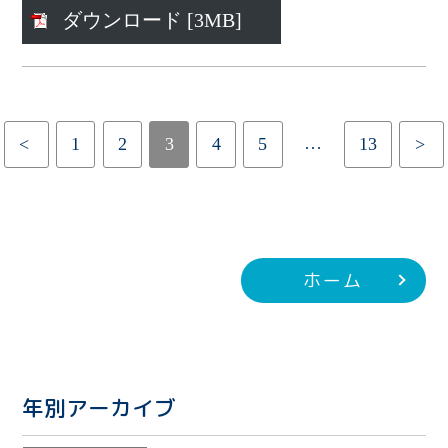
ダウンロード [3MB]
…
<
1
2
3
4
5
13
>
ホーム
年別アーカイブ